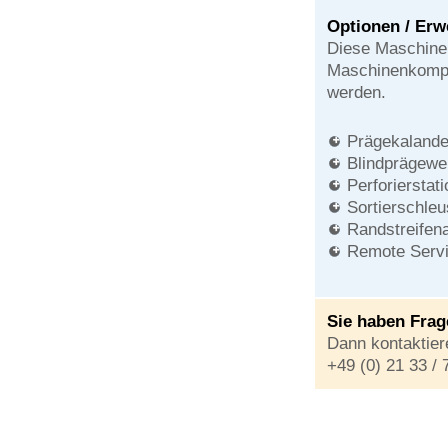
Optionen / Erw
Diese Maschine
Maschinenkompon
werden.
Prägekalande
Blindprägewe
Perforierstati
Sortierschle
Randstreifen
Remote Serv
Sie haben Fra
Dann kontaktiere
+49 (0) 21 33 /