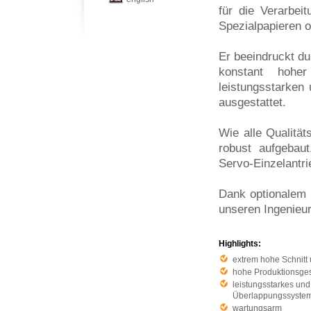
für die Verarbei
Spezialpapieren o
Er beeindruckt du
konstant hoher
leistungsstarke
ausgestattet.
Wie alle Qualitä
robust aufgebaut
Servo-Einzelantr
Dank optionalem 
unseren Ingenieur
Highlights:
extrem hohe Schnitt
hohe Produktionsges
leistungsstarkes und
Überlappungssyste
wartungsarm