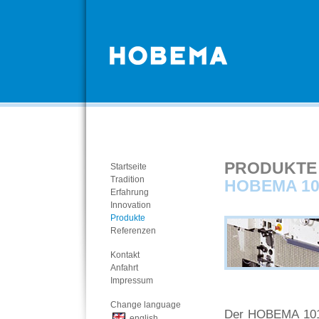
PRODUKTE
Startseite
Tradition
HOBEMA 10
Erfahrung
Innovation
Produkte
Referenzen
Kontakt
Anfahrt
Impressum
Change language
Der HOBEMA 101 F
english