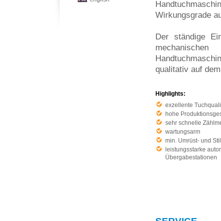
Handtuchmaschin
Wirkungsgrade a
Der ständige Ein
mechanischen 
Handtuchmaschin
qualitativ auf de
Highlights:
exzellente Tuchquali
hohe Produktionsges
sehr schnelle Zähl
wartungsarm
min. Umrüst- und Sti
leistungsstarke auto
Übergabestationen