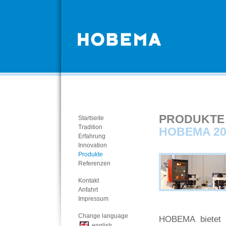
PRODUKTE
Startseite
Tradition
HOBEMA 20
Erfahrung
Innovation
Produkte
Referenzen
Kontakt
Anfahrt
Impressum
Change language
HOBEMA bietet e
english